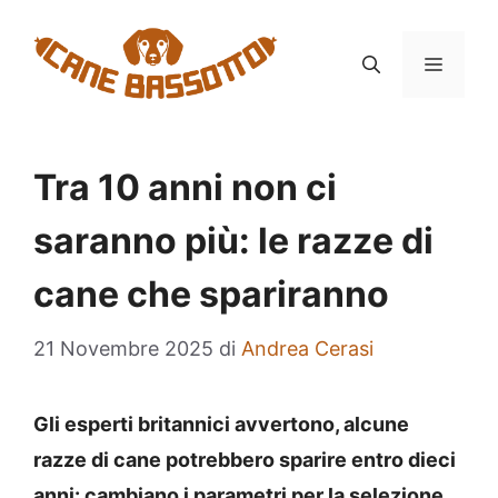
Vai
al
MENU
contenuto
Tra 10 anni non ci
saranno più: le razze di
cane che spariranno
21 Novembre 2025
di
Andrea Cerasi
Gli esperti britannici avvertono, alcune
razze di cane potrebbero sparire entro dieci
anni: cambiano i parametri per la selezione