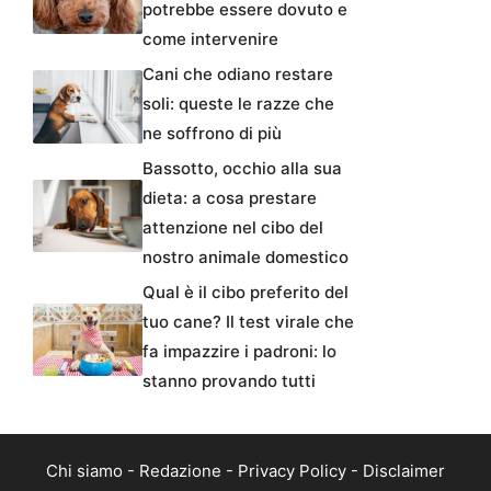
potrebbe essere dovuto e
come intervenire
Cani che odiano restare
soli: queste le razze che
ne soffrono di più
Bassotto, occhio alla sua
dieta: a cosa prestare
attenzione nel cibo del
nostro animale domestico
Qual è il cibo preferito del
tuo cane? Il test virale che
fa impazzire i padroni: lo
stanno provando tutti
Chi siamo
-
Redazione
-
Privacy Policy
-
Disclaimer